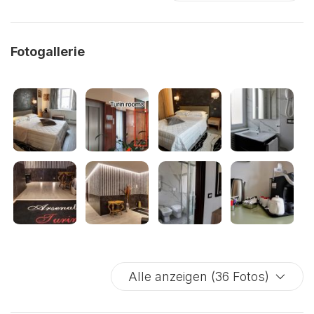
Badezimmerzubehör
Hausreinigung inklusive
Fotogallerie
Kinderbetten
Queen-Bett
Privater Eingang
Internet Zugang
Farbfernsehen
In der Stadt
Breitbild-Fernseher
Doppelbetten
Klimatisierung
Feuerlöscher
Alle anzeigen (36 Fotos)
Bidet
Privates Badezimmer