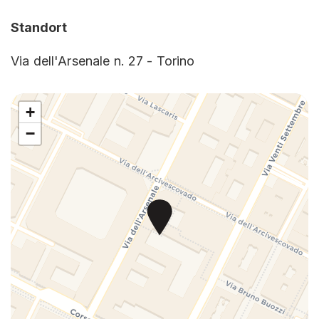
High-Definition-TV> 32 Zoll
Standort
Heißes Wasser
Via dell'Arsenale n. 27 - Torino
Frühstück nicht verfügbar
Aufzug
+
Shampoo
−
Unabhängige Klimatisierung
Unverzichtbare Ausrüstung
Beleuchteter Eingang bei Nacht
Gründliche Reinigung
Auto nicht notwendig
Selbst zubereitete Mahlzeiten
Gemeinsame Räume ungehindert
Dusche