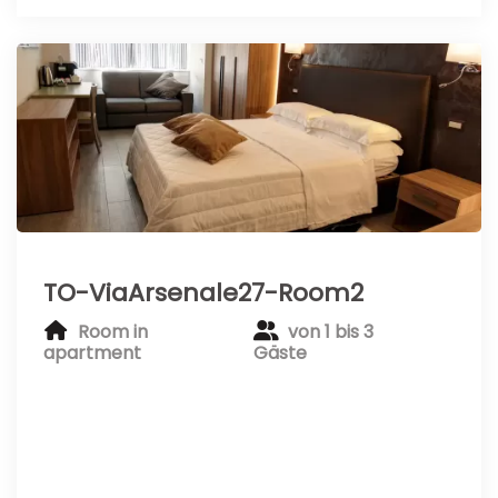
TO-ViaArsenale27-Room2
Room in
von 1 bis 3
apartment
Gäste